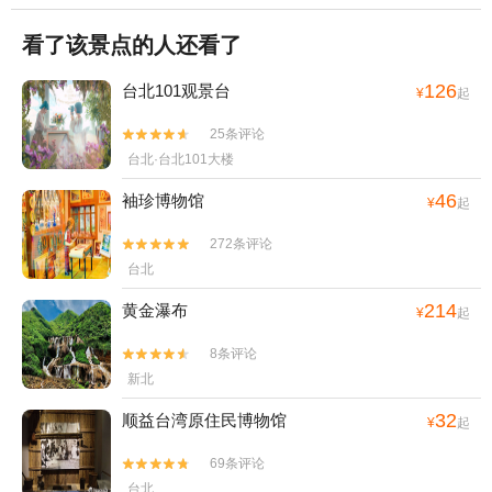
看了该景点的人还看了
126
台北101观景台
¥
起
25条评论


台北·台北101大楼
46
袖珍博物馆
¥
起
272条评论


台北
214
黄金瀑布
¥
起
8条评论


新北
32
顺益台湾原住民博物馆
¥
起
69条评论


台北