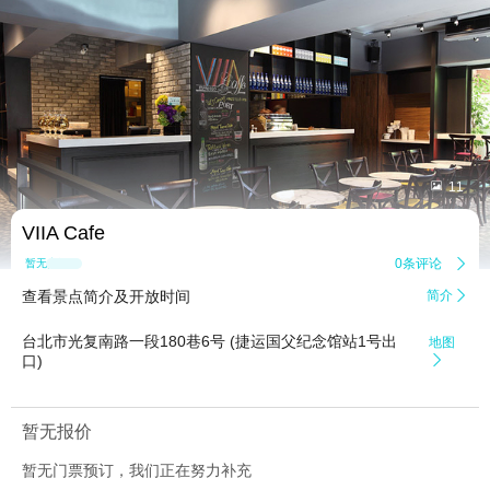


11
VIIA Cafe
0条评论

暂无点评
查看景点简介及开放时间
简介

台北市光复南路一段180巷6号 (捷运国父纪念馆站1号出
地图
口)

暂无报价
暂无门票预订，我们正在努力补充