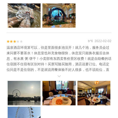
b*6 2022-02-02


温泉酒店环境算可以，但是里面很多池没开！就几个池，服务员会过
来问要不要茶水！休息室也补充食物很快，休息室只能换衣服后去休
息，有水果 粥 饼干！小卖部有东西卖售价景区收费！就是自助餐的话
住宿跟不住宿有区别对待！买票写随买随用，酒店说要订位。电话定
位问是不是住宿的，不是就说用餐体验不好人很多，也不说轮位，直
接让你不要去。温泉我都泡了难道退自助餐钱！换个手机打过去说住

宿的就说有位了。呵呵…去哪儿投诉，然后很热心给我处理了！然后
酒店也给我安排了VIP房。但是自助餐一人100多吃不饱…人太多，我
们一行连孩子16人。有人要看孩子，拿点东西排队排死了。三文鱼一
般队最长，没什么吃，还不如出去吃饭。不是想着有孩子老人家不想
麻烦真的不要吃自助餐，尤其人多时候！总体不贵但是不会再去