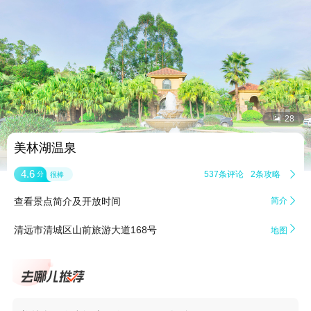


28
美林湖温泉
4.6
537条评论
2条攻略

分
很棒
查看景点简介及开放时间
简介


清远市清城区山前旅游大道168号
地图