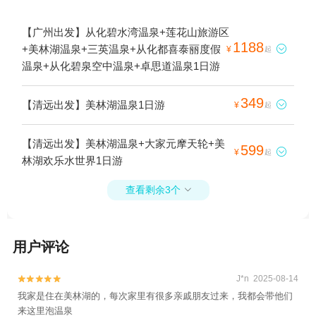
【广州出发】从化碧水湾温泉+莲花山旅游区
1188
+美林湖温泉+三英温泉+从化都喜泰丽度假

¥
起
温泉+从化碧泉空中温泉+卓思道温泉1日游
349
【清远出发】美林湖温泉1日游

¥
起
【清远出发】美林湖温泉+大家元摩天轮+美
599

¥
起
林湖欢乐水世界1日游
查看剩余3个

用户评论
J*n 2025-08-14


我家是住在美林湖的，每次家里有很多亲戚朋友过来，我都会带他们
来这里泡温泉