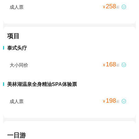
258
成人票

¥
起
项目
泰式头疗
168
大小同价

¥
起
美林湖温泉全身精油SPA体验票
198
成人票

¥
起
一日游