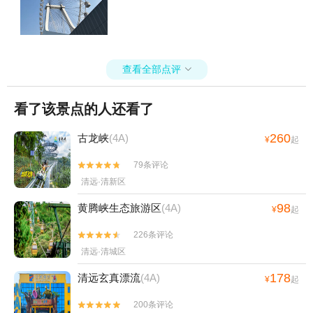
查看全部点评

看了该景点的人还看了
260
古龙峡
(4A)
¥
起
79条评论


清远·清新区
98
黄腾峡生态旅游区
(4A)
¥
起
226条评论


清远·清城区
178
清远玄真漂流
(4A)
¥
起
200条评论

