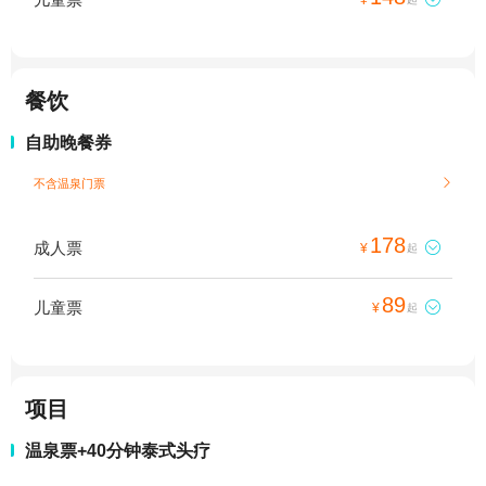
餐饮
自助晚餐券
不含温泉门票

178
成人票

¥
起
89
儿童票

¥
起
项目
温泉票+40分钟泰式头疗