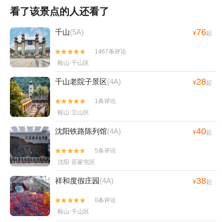
看了该景点的人还看了
76
千山
(5A)
¥
起
1467条评论


鞍山·千山区
28
千山老院子景区
(4A)
¥
起
1条评论


鞍山·立山区
40
沈阳铁路陈列馆
(4A)
¥
起
5条评论


沈阳·苏家屯区
38
祥和度假庄园
(4A)
¥
起
0条评论


鞍山·千山区