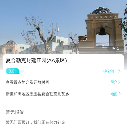


1
夏合勒克封建庄园(AA景区)
3.0
2条评论

分
查看景点简介及开放时间
简介


新疆和田地区墨玉县夏合勒克扎瓦乡
地图
暂无报价
暂无门票预订，我们正在努力补充