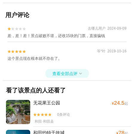
用户评论
去哪儿用户 2024-09-09


差，差！差！景点破败不堪，还收15块的门票，直接骗钱
等*叶 2019-10-16


这个景点现在根本就不存在了。
查看全部点评

看了该景点的人还看了
24.5
无花果王公园
¥
起
0条评论


和田·和田县
78
和田约特干故城
¥
起