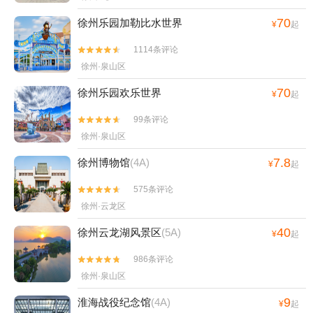
70
徐州乐园加勒比水世界
¥
起
1114条评论


徐州·泉山区
70
徐州乐园欢乐世界
¥
起
99条评论


徐州·泉山区
7.8
徐州博物馆
(4A)
¥
起
575条评论


徐州·云龙区
40
徐州云龙湖风景区
(5A)
¥
起
986条评论


徐州·泉山区
9
淮海战役纪念馆
(4A)
¥
起