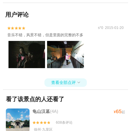
用户评论
s*0 2015-01-20


音乐不错，风景不错，但是里面的完整的不多
查看全部点评

看了该景点的人还看了
65
龟山汉墓
(4A)
¥
起
608条评论


徐州·九里区