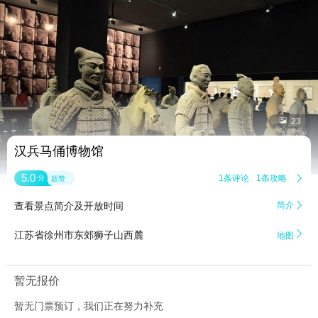


23
汉兵马俑博物馆
5.0
1条评论
1条攻略

分
超赞
查看景点简介及开放时间
简介


江苏省徐州市东郊狮子山西麓
地图
暂无报价
暂无门票预订，我们正在努力补充