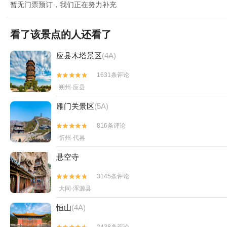
暂无门票预订，我们正在努力补充
看了该景点的人还看了
应县木塔景区
(4A)
1631条评论


朔州·应县
雁门关景区
(5A)
816条评论


忻州·代县
悬空寺
3145条评论


大同·浑源县
恒山
(4A)