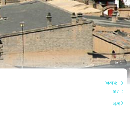

1
0条评论

简介


地图