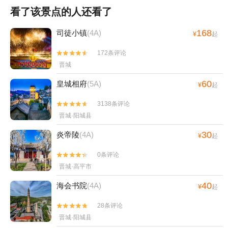
看了该景点的人还看了
168
司徒小镇
(4A)
¥
起
172条评论


晋城
60
皇城相府
(5A)
¥
起
3138条评论


晋城·阳城县
30
炎帝陵
(4A)
¥
起
0条评论


晋城·高平市
40
海会书院
(4A)
¥
起
28条评论


晋城·阳城县