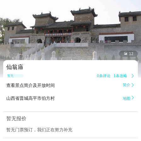


12
仙翁庙
0条评论
1条攻略

暂无点评
查看景点简介及开放时间
简介


山西省晋城高平市伯方村
地图
暂无报价
暂无门票预订，我们正在努力补充