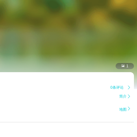

1
0条评论

简介


地图