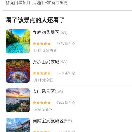
暂无门票预订，我们正在努力补充
看了该景点的人还看了
九寨沟风景区
(5A)
7749条评论


阿坝·九寨沟县
万岁山武侠城
(4A)
1237条评论


开封·龙亭区
泰山风景区
(5A)
6302条评论


泰安·泰山区
河南宝泉旅游区
(5A)