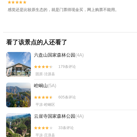


感觉还是比较原生态的，就是门票得现金买，网上购票不能用。
看了该景点的人还看了
六盘山国家森林公园
(4A)
179条评论


固原·泾源县
崆峒山
(5A)
605条评论


平凉·崆峒区
云崖寺国家森林公园
(4A)
33条评论


平凉·庄浪县