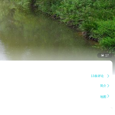

17
13条评论

简介


地图