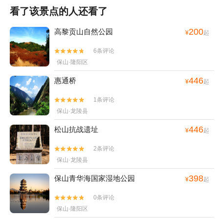
看了该景点的人还看了
200
高黎贡山自然公园
¥
起
6条评论


保山·隆阳区
446
惠通桥
¥
起
1条评论


保山·龙陵县
446
松山抗战遗址
¥
起
2条评论


保山·龙陵县
398
保山青华海国家湿地公园
¥
起
0条评论


保山·隆阳区