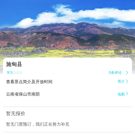


1
施甸县
0条评论

暂无点评
查看景点简介及开放时间
简介


云南省保山市南部
地图
暂无报价
暂无门票预订，我们正在努力补充