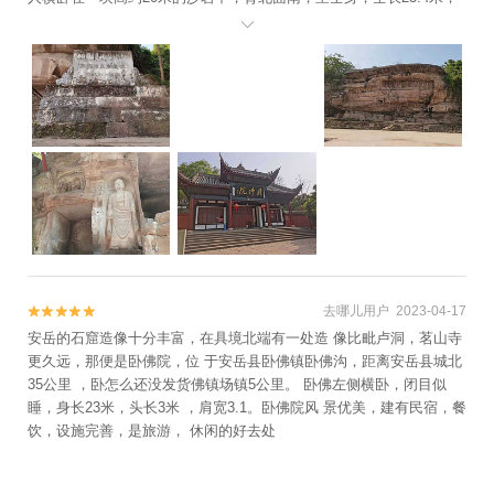
头长3米，肩宽3.1米，堪称我国古代全身石刻卧佛之首。它背北面

南，头东足西，左侧而卧，两手齐腿，自然平放，面部丰盈，神态安
祥，双目微闭，似睡非睡。卧佛形体修长，身着袈裟，袒胸露肌，头
蓄螺髻，耳戴圆形绽花环，头枕扁形荷叶枕，维妙维肖地展现出释迦
牟尼“涅磐”时超脱一切的意境。
去哪儿用户 2023-04-17


安岳的石窟造像十分丰富，在具境北端有一处造 像比毗卢洞，茗山寺
更久远，那便是卧佛院，位 于安岳县卧佛镇卧佛沟，距离安岳县城北
35公里 ，卧怎么还没发货佛镇场镇5公里。 卧佛左侧横卧，闭目似
睡，身长23米，头长3米 ，肩宽3.1。卧佛院风 景优美，建有民宿，餐
饮，设施完善，是旅游， 休闲的好去处