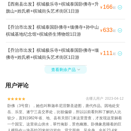
【西南县出发】槟城极乐寺+槟城泰国卧佛寺+升
166

¥
起
旗山+姓氏桥+槟城街头艺术街区1日游
【乔治市出发】槟城泰国卧佛寺+缅佛寺+孙中山
633

¥
起
槟城基地纪念馆+槟城侨生博物馆1日游
【乔治市出发】槟城极乐寺+槟城泰国卧佛寺+缅
111

¥
起
佛寺+姓氏桥+槟城街头艺术街区1日游
查看剩余产品

用户评论
去哪儿用户 2023-04-12


卧佛（3号窟），她也叫释迦牟尼涅磐圣迹图，唐代作品。因地处安
岳、乐至、遂宁三县交界处，比较偏僻，所以以前看到和了解的人比
较少，直到1982年省、地、县有关部门来这里普查，才发现这里躺着
一个国宝。这里依山傍水，翠竹掩影，景色幽雅。卧佛象悬睡着的巨
人横卧在一块高约20米的沙岩中，背北面南，呈全身，全长23.4米，