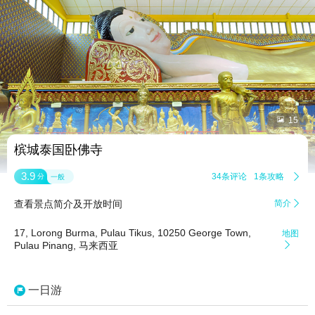


15
槟城泰国卧佛寺
3.9
34条评论
1条攻略

分
一般
查看景点简介及开放时间
简介

17, Lorong Burma, Pulau Tikus, 10250 George Town,
地图
Pulau Pinang, 马来西亚

一日游