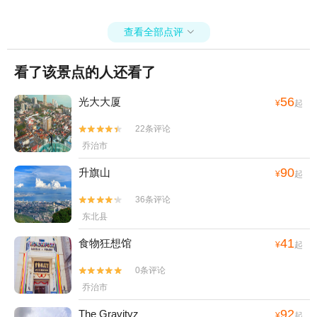
查看全部点评

看了该景点的人还看了
56
光大大厦
¥
起
22条评论


乔治市
90
升旗山
¥
起
36条评论


东北县
41
食物狂想馆
¥
起
0条评论

