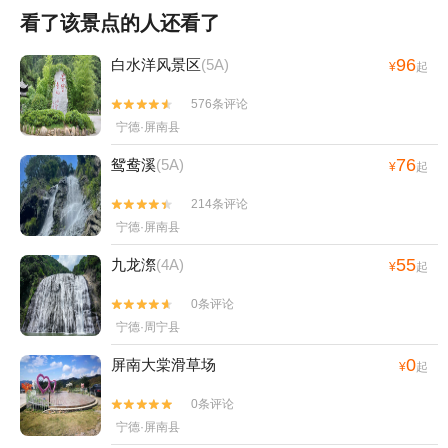
看了该景点的人还看了
96
白水洋风景区
(5A)
¥
起
576条评论


宁德·屏南县
76
鸳鸯溪
(5A)
¥
起
214条评论


宁德·屏南县
55
九龙漈
(4A)
¥
起
0条评论


宁德·周宁县
0
屏南大棠滑草场
¥
起
0条评论


宁德·屏南县