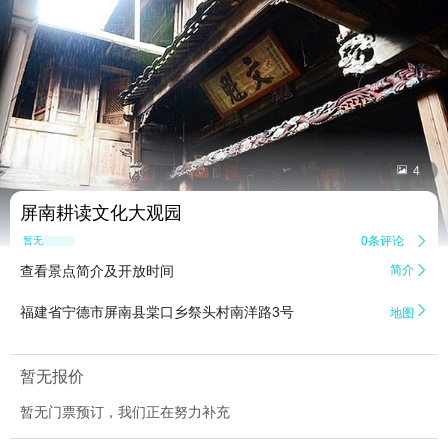


4
屏南耕读文化大观园
0条评论

暂无点评
查看景点简介及开放时间
简介


福建省宁德市屏南县棠口乡祭头村南洋路3号
地图
暂无报价
暂无门票预订，我们正在努力补充