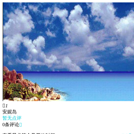

1
安妮岛
暂无点评
0条评论
