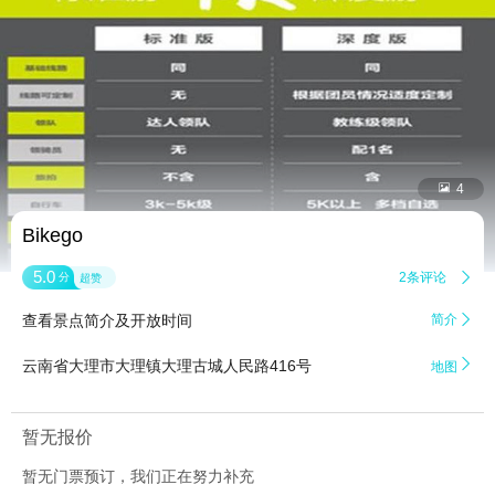


4
Bikego
5.0
2条评论

分
超赞
查看景点简介及开放时间
简介


云南省大理市大理镇大理古城人民路416号
地图
暂无报价
暂无门票预订，我们正在努力补充