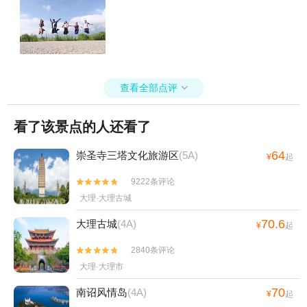
查看全部点评

看了该景点的人还看了
64
崇圣寺三塔文化旅游区
(5A)
¥
起
9222条评论


大理·大理古城
70.6
大理古城
(4A)
¥
起
2840条评论


大理·大理市
70
南诏风情岛
(4A)
¥
起