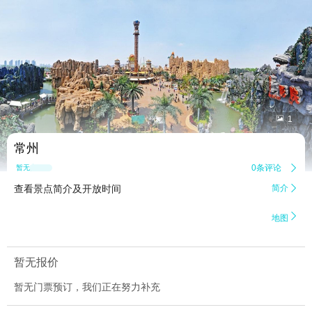


1
常州
0条评论

暂无点评
查看景点简介及开放时间
简介


地图
暂无报价
暂无门票预订，我们正在努力补充