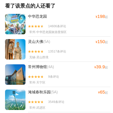
看了该景点的人还看了
198
中华恐龙园
¥
起
14606条评论


常州·中华恐龙园旅游度假区
150
灵山大佛
(5A)
¥
起
13517条评论


无锡·灵山胜境
39.9
常州博物馆
(4A)
¥
起
9条评论


常州·天宁区
65
淹城春秋乐园
(5A)
¥
起
3549条评论


常州·武进区