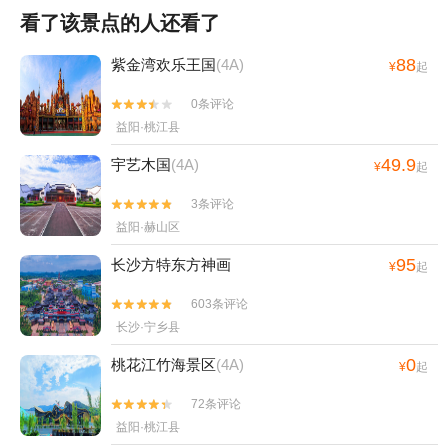
看了该景点的人还看了
88
紫金湾欢乐王国
(4A)
¥
起
0条评论


益阳·桃江县
49.9
宇艺木国
(4A)
¥
起
3条评论


益阳·赫山区
95
长沙方特东方神画
¥
起
603条评论


长沙·宁乡县
0
桃花江竹海景区
(4A)
¥
起
72条评论


益阳·桃江县