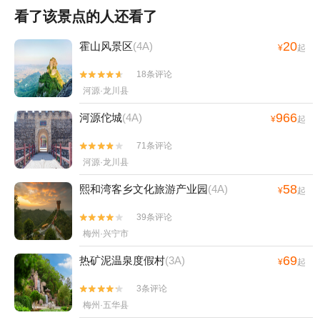
看了该景点的人还看了
20
霍山风景区
(4A)
¥
起
18条评论


河源·龙川县
966
河源佗城
(4A)
¥
起
71条评论


河源·龙川县
58
熙和湾客乡文化旅游产业园
(4A)
¥
起
39条评论


梅州·兴宁市
69
热矿泥温泉度假村
(3A)
¥
起
3条评论


梅州·五华县