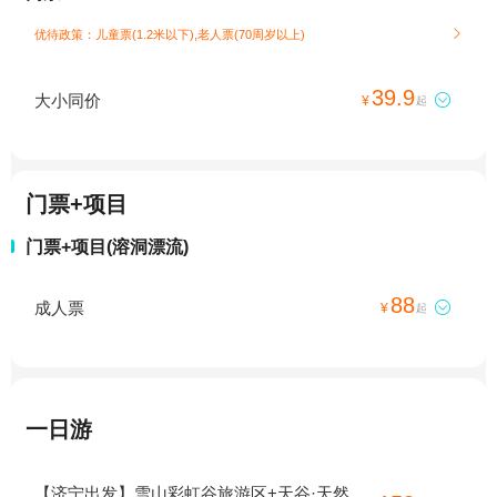
优待政策：儿童票(1.2米以下),老人票(70周岁以上)

39.9
大小同价

¥
起
门票+项目
门票+项目(溶洞漂流)
88
成人票

¥
起
一日游
【济宁出发】雪山彩虹谷旅游区+天谷·天然