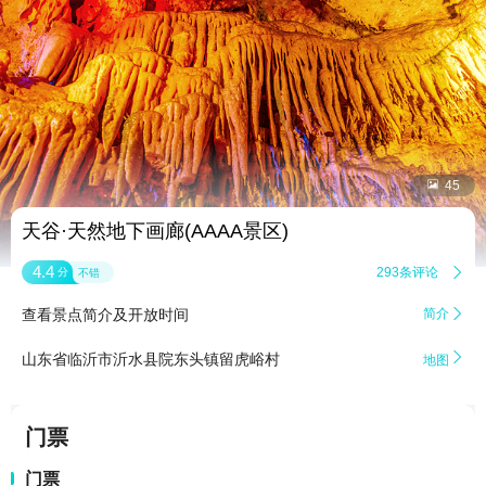


45
天谷·天然地下画廊(AAAA景区)
4.4
293条评论

分
不错
查看景点简介及开放时间
简介


山东省临沂市沂水县院东头镇留虎峪村
地图
门票
门票