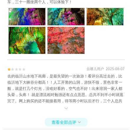
车，三十一圈坐两个人，可以体验下！
去哪儿用户 2025-08-07


去的临沂山水地下画廊，是最失望的一次旅游！看评分高过去的，比
临沂地下大峡谷分都高！！人工开凿的山洞，凉快不假，景色非常一
般，就是打几个灯光，没啥好看的，空气也不好！出来溶洞一家人都
头晕，头疼！ 就是漂流相对勉强还有点点意思。总共不到半小时就逛
完了。网上购买的还不能接着用，得等两小时以后才行，三个人总共
花近400块大洋！！！另外所谓的景区内观光车每人十元，就围着山里

种的地转了半圈，一会就到入口了，总共溶洞和漂流半小时就消费完
了，出来后立马走人！ 感觉这钱就支援老区了吧。 再也不去了！！！
查看全部点评

景色:差 趣味:一点点 性价比:超级低！