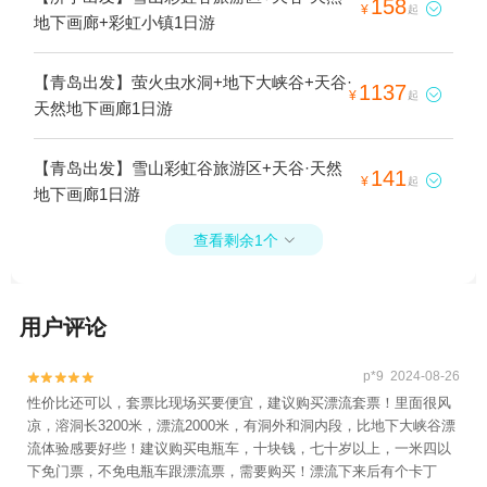
158

¥
起
地下画廊+彩虹小镇1日游
【青岛出发】萤火虫水洞+地下大峡谷+天谷·
1137

¥
起
天然地下画廊1日游
【青岛出发】雪山彩虹谷旅游区+天谷·天然
141

¥
起
地下画廊1日游
查看剩余1个

用户评论
p*9 2024-08-26


性价比还可以，套票比现场买要便宜，建议购买漂流套票！里面很风
凉，溶洞长3200米，漂流2000米，有洞外和洞内段，比地下大峡谷漂
流体验感要好些！建议购买电瓶车，十块钱，七十岁以上，一米四以
下免门票，不免电瓶车跟漂流票，需要购买！漂流下来后有个卡丁