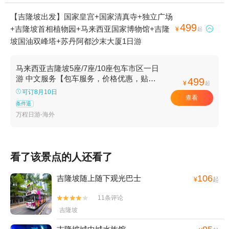
【吉隆坡出发】国家皇宫+国家清真寺+独立广场
499
+吉隆坡首相植物园+马来西亚国家博物馆+吉隆

¥
起
坡国油双峰塔+苏丹阿都沙末大厦1日游
马来西亚吉隆坡5座/7座/10座包车市区一日
游 中文服务【包车服务，价格优惠，贴心
499
¥
起
服务】
可订8月10日
查看
条件退
万程日游-海外
看了该景点的人还看了
106
吉隆坡随上随下观光巴士
¥
起
11条评论


吉隆坡