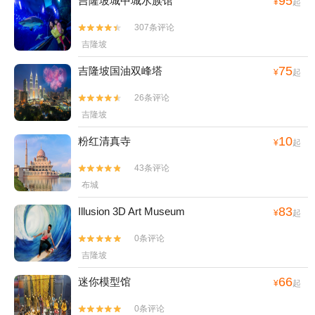
95
吉隆坡城中城水族馆
¥
起
307条评论


吉隆坡
75
吉隆坡国油双峰塔
¥
起
26条评论


吉隆坡
10
粉红清真寺
¥
起
43条评论


布城
83
Illusion 3D Art Museum
¥
起
0条评论


吉隆坡
66
迷你模型馆
¥
起
0条评论

