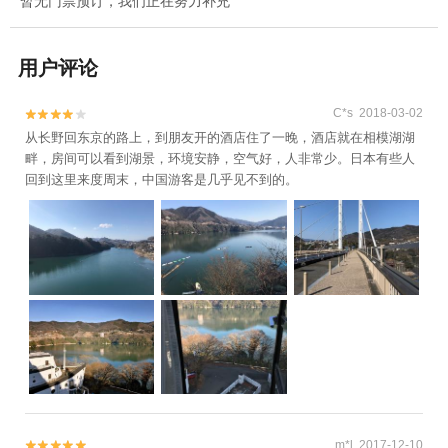
暂无门票预订，我们正在努力补充
用户评论
C*s 2018-03-02


从长野回东京的路上，到朋友开的酒店住了一晚，酒店就在相模湖湖
畔，房间可以看到湖景，环境安静，空气好，人非常少。日本有些人
回到这里来度周末，中国游客是几乎见不到的。
m*l 2017-12-10

