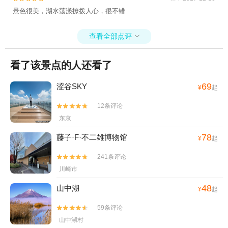
景色很美，湖水荡漾撩拨人心，很不错
查看全部点评

看了该景点的人还看了
69
涩谷SKY
¥
起
12条评论


东京
78
藤子·F·不二雄博物馆
¥
起
241条评论


川崎市
48
山中湖
¥
起
59条评论


山中湖村