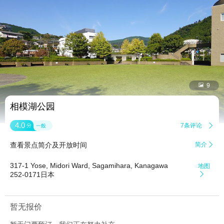


9
相模湖公园
4.0
7条评论

分
一般
查看景点简介及开放时间
简介

317-1 Yose, Midori Ward, Sagamihara, Kanagawa
地图
252-0171日本

暂无报价