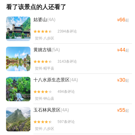
看了该景点的人还看了
66
姑婆山
(4A)
¥
起
2394条评论


贺州·八步区
44
黄姚古镇
(5A)
¥
起
3143条评论


贺州·昭平县
30
十八水原生态景区
(4A)
¥
起
494条评论


贺州·钟山县
55
玉石林风景区
(4A)
¥
起
597条评论


贺州·八步区