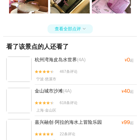
查看全部点评

看了该景点的人还看了
0
杭州湾海皮岛水世界
(4A)
¥
起
467条评论


宁波·慈溪市
40
金山城市沙滩
(4A)
¥
起
618条评论


上海·金山区
99
嘉兴融创·阿拉的海水上冒险乐园
¥
起
22条评论

