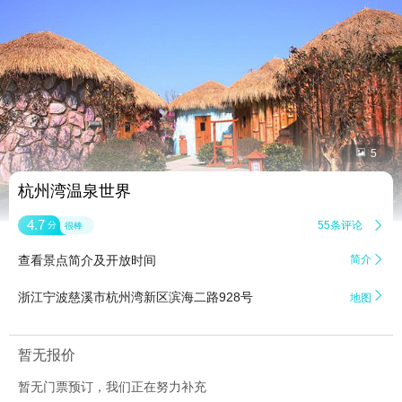


5
杭州湾温泉世界
4.7
55条评论

分
很棒
查看景点简介及开放时间
简介


浙江宁波慈溪市杭州湾新区滨海二路928号
地图
暂无报价
暂无门票预订，我们正在努力补充