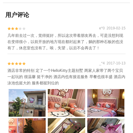
用户评论
e*0 2019-02-15


几年前去过一次，觉得挺好，所以这次带着朋友再去，可是没想到现
在变得很小，以前开放的地方现在都封起来了，躺的那种石板的也没
有了，休息室也没有了。唉，失望，以后不会再去了！
_*4 2017-10-13


酒店非常的特别 定了一个HelloKitty主题别墅 两家人家带了两个宝贝
一起玩的 很温馨 挺干净的 酒店内也有接送服务 早餐也很丰盛 酒店内
泳池也挺大的 服务都挺到位的