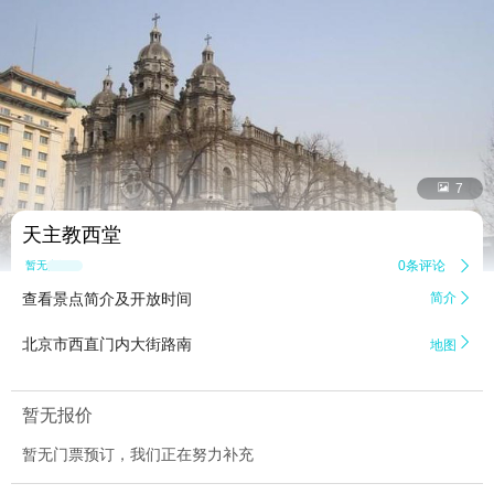


7
天主教西堂
0条评论

暂无点评
查看景点简介及开放时间
简介


北京市西直门内大街路南
地图
暂无报价
暂无门票预订，我们正在努力补充