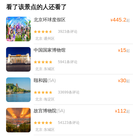
看了该景点的人还看了
445.2
北京环球度假区
¥
起
3923条评论


北京·通州区
15
中国国家博物馆
¥
起
5941条评论


北京·东城区
30
颐和园
(5A)
¥
起
33699条评论


北京·海淀区
112
故宫博物院
(5A)
¥
起
54123条评论


北京·东城区