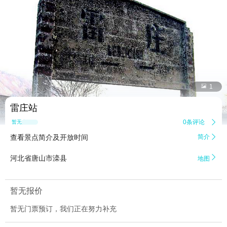


1
雷庄站
0条评论

暂无点评
查看景点简介及开放时间
简介


河北省唐山市滦县
地图
暂无报价
暂无门票预订，我们正在努力补充