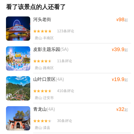
看了该景点的人还看了
98
河头老街
¥
起
123条评论


唐山·丰南区
39.9
皮影主题乐园
(5A)
¥
起
11条评论


唐山·路南区
19.9
山叶口景区
(4A)
¥
起
410条评论


唐山·迁安市
32
青龙山
(4A)
¥
起
30条评论


唐山·滦县