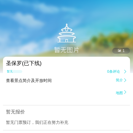


1
圣保罗(已下线)
0条评论

暂无点评
查看景点简介及开放时间
简介


地图
暂无报价
暂无门票预订，我们正在努力补充