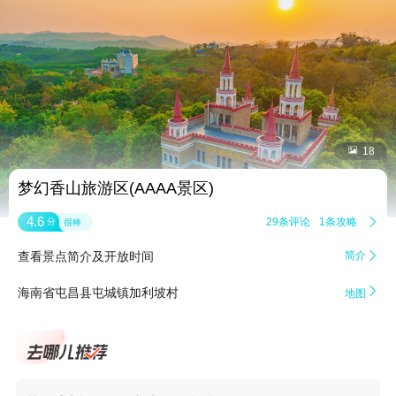


18
梦幻香山旅游区(AAAA景区)
4.6
29条评论
1条攻略

分
很棒
查看景点简介及开放时间
简介


海南省屯昌县屯城镇加利坡村
地图