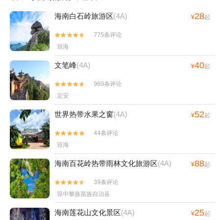
28
海南白石岭旅游区
(4A)
¥
起
775条评论


琼海
40
文笔峰
(4A)
¥
起
969条评论


定安
52
世界热带水果之窗
(4A)
¥
起
44条评论


琼海
88
海南百花岭热带雨林文化旅游区
(4A)
¥
起
39条评论


琼中黎族苗族自治县
25
海南莲花山文化景区
(4A)
¥
起