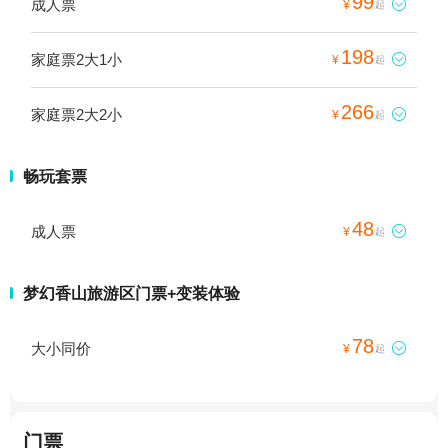
99
成人票

¥
起
198
家庭票2大1小

¥
起
266
家庭票2大2小

¥
起
畅玩套票
48
成人票

¥
起
梦幻香山旅游区门票+变装体验
78
大小同价

¥
起
门票