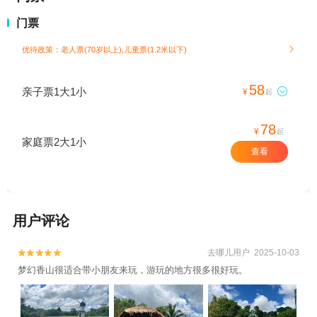
门票
优待政策：老人票(70岁以上),儿童票(1.2米以下)

58
亲子票1大1小

¥
起
78
¥
起
家庭票2大1小
查看
用户评论
去哪儿用户 2025-10-03


梦幻香山很适合带小朋友来玩，游玩的地方很多很好玩。