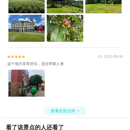
t*n 2025-08-09


这个地方非常好玩，适合带家人来
查看全部点评

看了该景点的人还看了