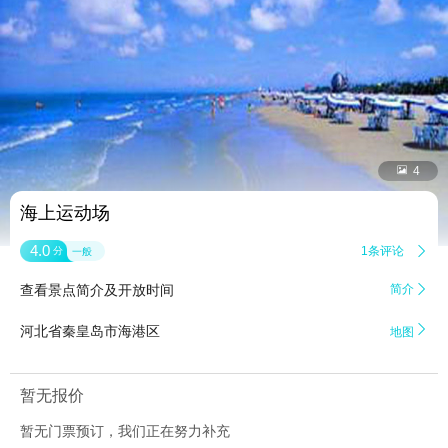


4
海上运动场
4.0
1条评论

分
一般
查看景点简介及开放时间
简介


河北省秦皇岛市海港区
地图
暂无报价
暂无门票预订，我们正在努力补充