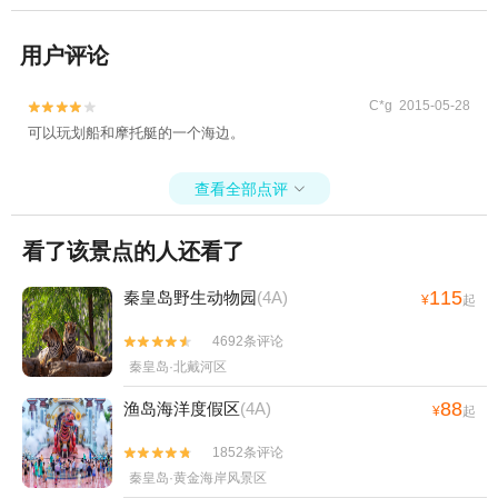
用户评论
C*g 2015-05-28


可以玩划船和摩托艇的一个海边。
查看全部点评

看了该景点的人还看了
115
秦皇岛野生动物园
(4A)
¥
起
4692条评论


秦皇岛·北戴河区
88
渔岛海洋度假区
(4A)
¥
起
1852条评论


秦皇岛·黄金海岸风景区