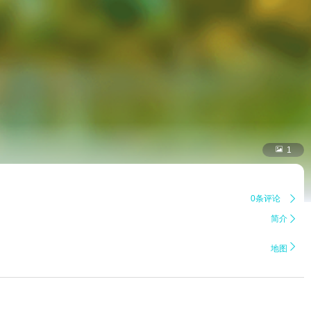

1
0条评论

简介


地图