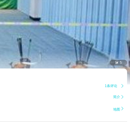

5
1条评论

简介


地图