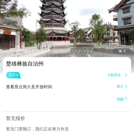


6
楚雄彝族自治州
0.0
0条评论

分
查看景点简介及开放时间
简介


地图
暂无报价
暂无门票预订，我们正在努力补充