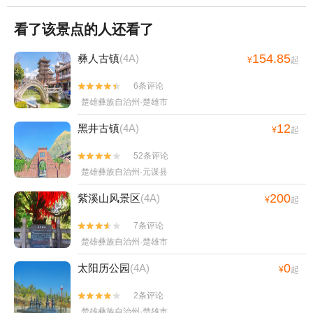
看了该景点的人还看了
154.85
彝人古镇
(4A)
¥
起
6条评论


楚雄彝族自治州·楚雄市
12
黑井古镇
(4A)
¥
起
52条评论


楚雄彝族自治州·元谋县
200
紫溪山风景区
(4A)
¥
起
7条评论


楚雄彝族自治州·楚雄市
0
太阳历公园
(4A)
¥
起
2条评论


楚雄彝族自治州·楚雄市