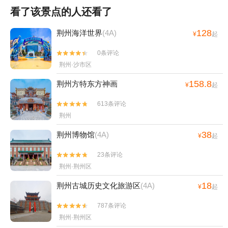
看了该景点的人还看了
128
荆州海洋世界
(4A)
¥
起
0条评论


荆州·沙市区
158.8
荆州方特东方神画
¥
起
613条评论


荆州
38
荆州博物馆
(4A)
¥
起
23条评论


荆州·荆州区
18
荆州古城历史文化旅游区
(4A)
¥
起
787条评论


荆州·荆州区