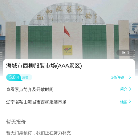


1
海城市西柳服装市场(AAA景区)
5.0
2条评论

分
超赞
查看景点简介及开放时间
简介


辽宁省鞍山海城市西柳服装市场
地图
暂无报价
暂无门票预订，我们正在努力补充