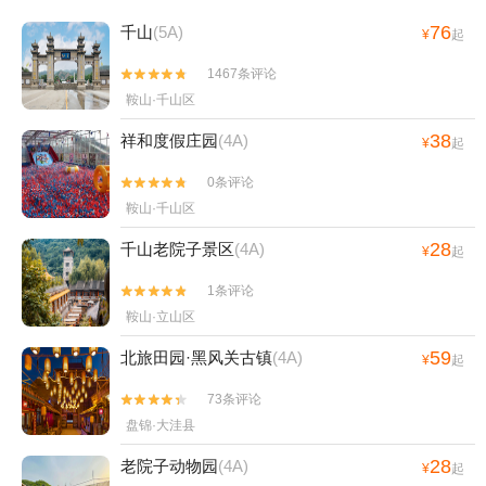
76
千山
(5A)
¥
起
1467条评论


鞍山·千山区
38
祥和度假庄园
(4A)
¥
起
0条评论


鞍山·千山区
28
千山老院子景区
(4A)
¥
起
1条评论


鞍山·立山区
59
北旅田园·黑风关古镇
(4A)
¥
起
73条评论


盘锦·大洼县
28
老院子动物园
(4A)
¥
起