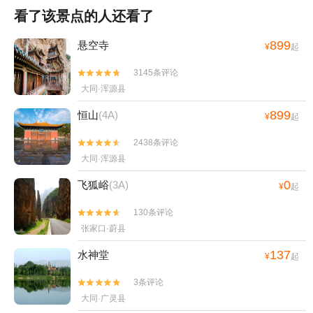
看了该景点的人还看了
899
悬空寺
¥
起
3145条评论


大同·浑源县
899
恒山
(4A)
¥
起
2438条评论


大同·浑源县
0
飞狐峪
(3A)
¥
起
130条评论


张家口·蔚县
137
水神堂
¥
起
3条评论


大同·广灵县