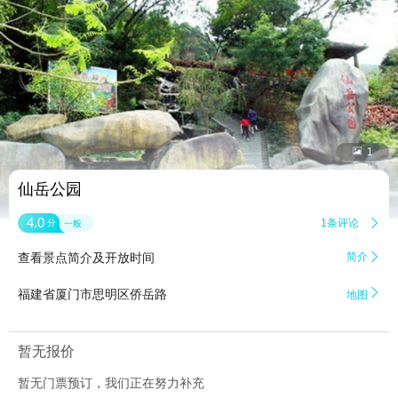


1
仙岳公园
4.0
1条评论

分
一般
查看景点简介及开放时间
简介


福建省厦门市思明区侨岳路
地图
暂无报价
暂无门票预订，我们正在努力补充