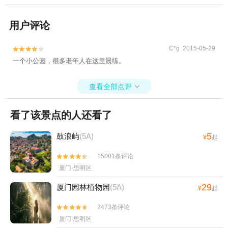
用户评论
C*g 2015-05-29


一个小公园，很多老年人在这里晨练。
查看全部点评

看了该景点的人还看了
5
鼓浪屿
(5A)
¥
起
15001条评论


厦门·思明区
29
厦门园林植物园
(5A)
¥
起
2473条评论


厦门·思明区