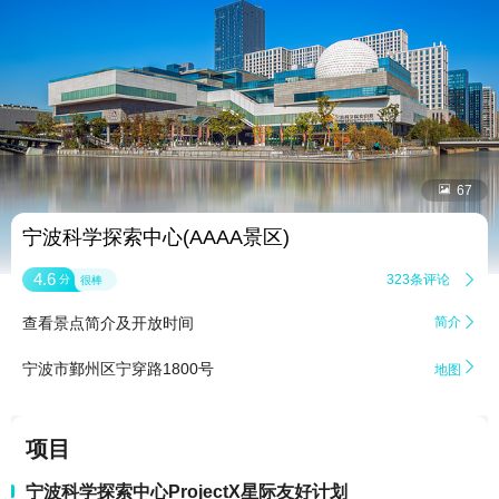


67
宁波科学探索中心(AAAA景区)
4.6
323条评论

分
很棒
查看景点简介及开放时间
简介


宁波市鄞州区宁穿路1800号
地图
项目
宁波科学探索中心ProjectX星际友好计划