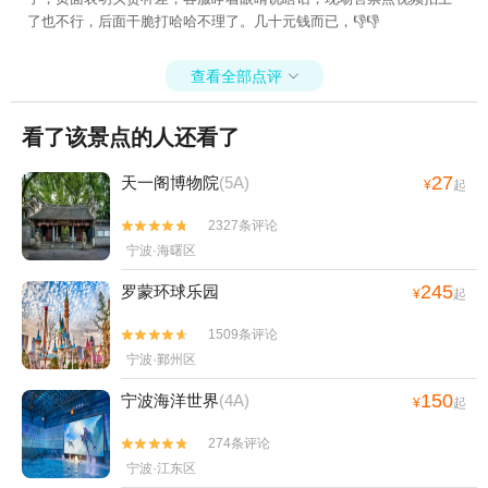
了也不行，后面干脆打哈哈不理了。几十元钱而已，👎👎
查看全部点评

看了该景点的人还看了
27
天一阁博物院
(5A)
¥
起
2327条评论


宁波·海曙区
245
罗蒙环球乐园
¥
起
1509条评论


宁波·鄞州区
150
宁波海洋世界
(4A)
¥
起
274条评论


宁波·江东区