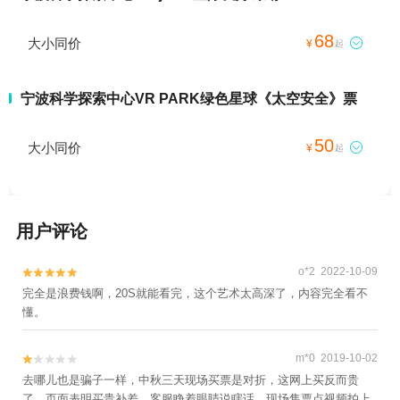
68
大小同价

¥
起
宁波科学探索中心VR PARK绿色星球《太空安全》票
50
大小同价

¥
起
用户评论
o*2 2022-10-09


完全是浪费钱啊，20S就能看完，这个艺术太高深了，内容完全看不
懂。
m*0 2019-10-02


去哪儿也是骗子一样，中秋三天现场买票是对折，这网上买反而贵
了，页面表明买贵补差，客服睁着眼睛说瞎话，现场售票点视频拍上