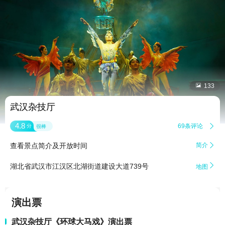


133
武汉杂技厅
4.8
69条评论

分
很棒
查看景点简介及开放时间
简介


湖北省武汉市江汉区北湖街道建设大道739号
地图
演出票
武汉杂技厅《环球大马戏》演出票