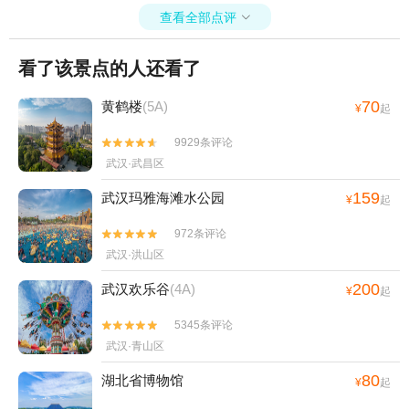
查看全部点评

看了该景点的人还看了
70
黄鹤楼
(5A)
¥
起
9929条评论


武汉·武昌区
159
武汉玛雅海滩水公园
¥
起
972条评论


武汉·洪山区
200
武汉欢乐谷
(4A)
¥
起
5345条评论


武汉·青山区
80
湖北省博物馆
¥
起