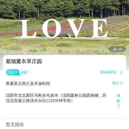


10
紫烟薰衣草庄园
5.0
154条评论

分
超赞
查看景点简介及开放时间
简介

沈阳市沈北新区马刚乡马泉沟（沈阳森林公园西南侧，距
地
沈北高速公路清水台出口10分钟车程）
图

暂无报价