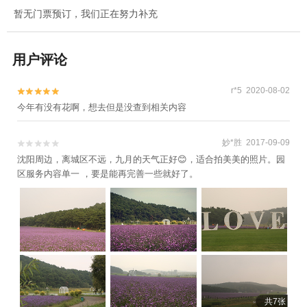
暂无门票预订，我们正在努力补充
用户评论
r*5 2020-08-02


今年有没有花啊，想去但是没查到相关内容
妙*胜 2017-09-09


沈阳周边，离城区不远，九月的天气正好😊，适合拍美美的照片。园
区服务内容单一 ，要是能再完善一些就好了。
共7张