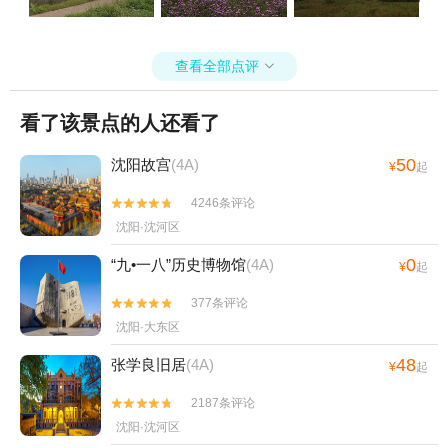
查看全部点评

看了该景点的人还看了
50
沈阳故宫
(4A)
¥
起
4246条评论


沈阳·沈河区
0
“九•一八”历史博物馆
(4A)
¥
起
377条评论


沈阳·大东区
48
张学良旧居
(4A)
¥
起
2187条评论


沈阳·沈河区