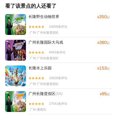
看了该景点的人还看了
350
长隆野生动物世界
¥
起
24059条评论


广州·广州长隆度假区
380
广州长隆国际大马戏
¥
起
8483条评论


广州·广州长隆度假区
153
长隆水上乐园
¥
起
10828条评论


广州·广州长隆度假区
95
广州长隆度假区
(5A)
¥
起
27542条评论


广州·番禺区