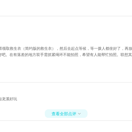
凭票领取救生衣（简约版的救生衣），然后去起点等候，等一拨人都坐好了，再
好吧。在有落差的地方双手需抓紧绳环不能拍照，希望有人能帮忙拍照。联想其
如龙溪好玩
查看全部点评
