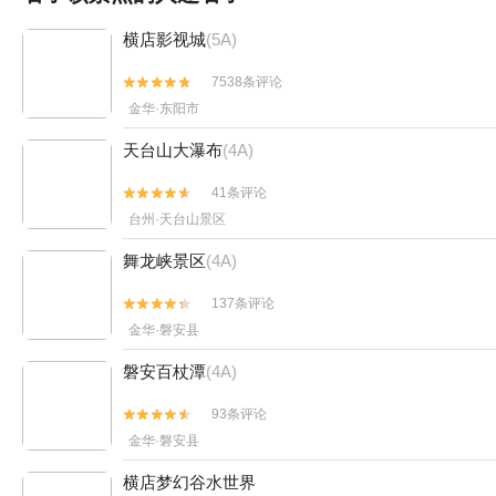
横店影视城
(5A)
7538条评论


金华·东阳市
天台山大瀑布
(4A)
41条评论


台州·天台山景区
舞龙峡景区
(4A)
137条评论


金华·磐安县
磐安百杖潭
(4A)
93条评论


金华·磐安县
横店梦幻谷水世界