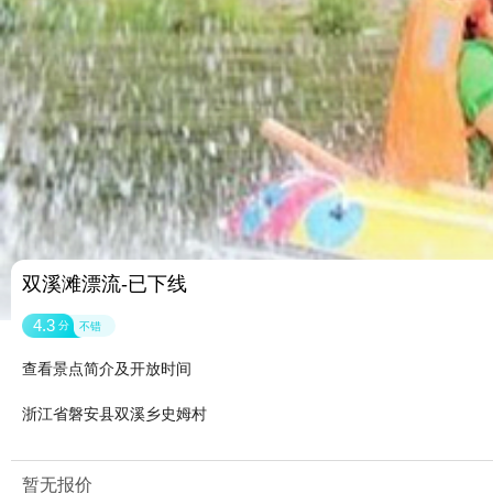
双溪滩漂流-已下线
4.3
分
不错
查看景点简介及开放时间
浙江省磐安县双溪乡史姆村
暂无报价