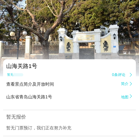


4
山海关路1号
0条评论

暂无点评
查看景点简介及开放时间
简介


山东省青岛山海关路1号
地图
暂无报价
暂无门票预订，我们正在努力补充