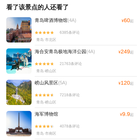
看了该景点的人还看了
60
青岛啤酒博物馆
(4A)
¥
起
6385条评论


青岛·市北区
249
海合安青岛极地海洋公园
(4A)
¥
起
21763条评论


青岛·崂山区
120
崂山风景区
(5A)
¥
起
7218条评论


青岛·崂山区
9.9
海军博物馆
¥
起
4078条评论


青岛·市南区