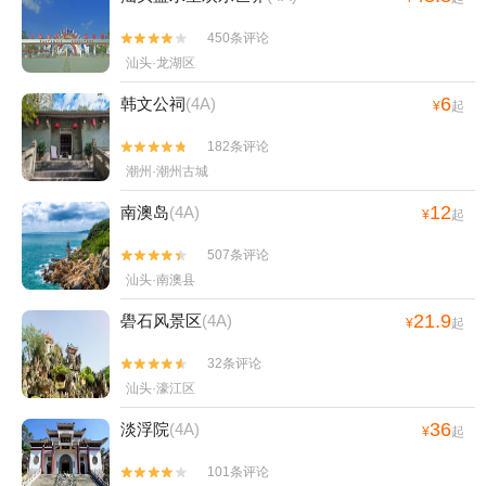
450条评论


汕头·龙湖区
6
韩文公祠
(4A)
¥
起
182条评论


潮州·潮州古城
12
南澳岛
(4A)
¥
起
507条评论


汕头·南澳县
21.9
礐石风景区
(4A)
¥
起
32条评论


汕头·濠江区
36
淡浮院
(4A)
¥
起
101条评论

