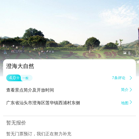


8
澄海大自然
4.0
7条评论

分
一般
查看景点简介及开放时间
简介


广东省汕头市澄海区莲华镇西浦村东侧
地图
暂无报价
暂无门票预订，我们正在努力补充