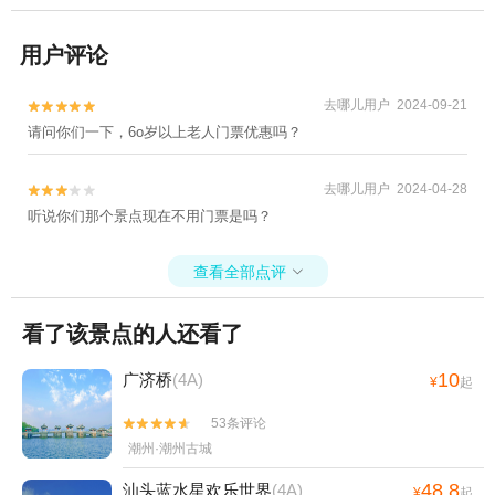
用户评论
去哪儿用户 2024-09-21


请问你们一下，6o岁以上老人门票优惠吗？
去哪儿用户 2024-04-28


听说你们那个景点现在不用门票是吗？
查看全部点评

看了该景点的人还看了
10
广济桥
(4A)
¥
起
53条评论


潮州·潮州古城
48.8
汕头蓝水星欢乐世界
(4A)
¥
起