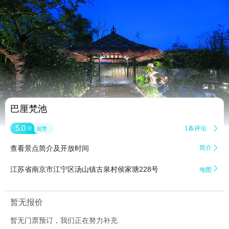


3
巴厘梵池
5.0
1条评论

分
超赞
查看景点简介及开放时间
简介


江苏省南京市江宁区汤山镇古泉村侯家塘228号
地图
暂无报价
暂无门票预订，我们正在努力补充