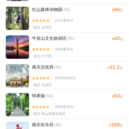
66
红山森林动物园
(4A)
¥
起
2143条评论


南京·玄武区
40
牛首山文化旅游区
(4A)
¥
起
2680条评论


南京·江宁区
31.2
南京总统府
(4A)
¥
起
20544条评论


南京·玄武区
63
明孝陵
(5A)
¥
起
3684条评论


南京·钟山风景名胜区
169
南京欢乐谷
(4A)
¥
起