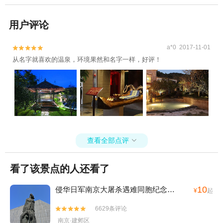
用户评论
a*0 2017-11-01


从名字就喜欢的温泉，环境果然和名字一样，好评！
查看全部点评

看了该景点的人还看了
10
侵华日军南京大屠杀遇难同胞纪念馆
(4A)
¥
起
6629条评论


南京·建邺区