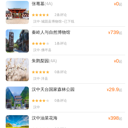
0
张骞墓
(4A)
¥
起
2条评论


汉中·城固县博物馆--已下线
739
秦岭人与自然博物馆
¥
起
1条评论


汉中·佛坪县
0
朱鹮梨园
(4A)
¥
起
0条评论


汉中·洋县
29.9
汉中天台国家森林公园
¥
起
0条评论


汉中
398
汉中油菜花海
¥
起