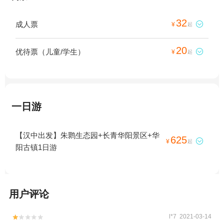
32
成人票

¥
起
20
优待票（儿童/学生）

¥
起
一日游
【汉中出发】朱鹮生态园+长青华阳景区+华
625

¥
起
阳古镇1日游
用户评论
l*7 2021-03-14

