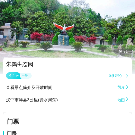


31
朱鹮生态园
4.1
5条评论

分
一般
查看景点简介及开放时间
简介


汉中市洋县3公里(党水河旁)
地图
门票
门票