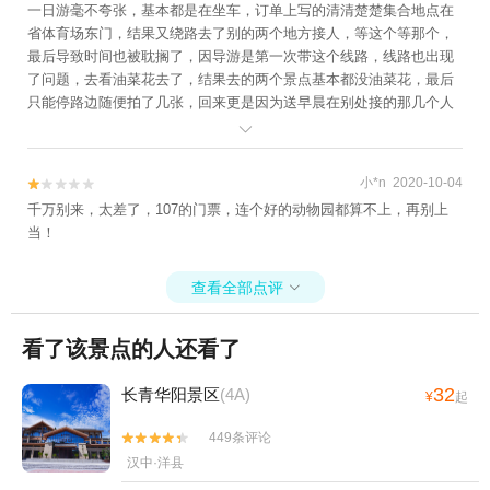
一日游毫不夸张，基本都是在坐车，订单上写的清清楚楚集合地点在
省体育场东门，结果又绕路去了别的两个地方接人，等这个等那个，
最后导致时间也被耽搁了，因导游是第一次带这个线路，线路也出现
了问题，去看油菜花去了，结果去的两个景点基本都没油菜花，最后
只能停路边随便拍了几张，回来更是因为送早晨在别处接的那几个人
而因此把回城时间从3小时耽搁成了5个多小时，回家已经是十一点多

快十二点，一言难尽！
小*n 2020-10-04


千万别来，太差了，107的门票，连个好的动物园都算不上，再别上
当！
查看全部点评

看了该景点的人还看了
32
长青华阳景区
(4A)
¥
起
449条评论


汉中·洋县