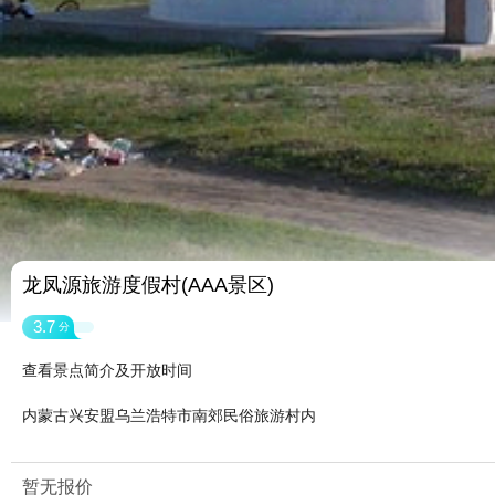
龙凤源旅游度假村(AAA景区)
3.7
分
查看景点简介及开放时间
内蒙古兴安盟乌兰浩特市南郊民俗旅游村内
暂无报价