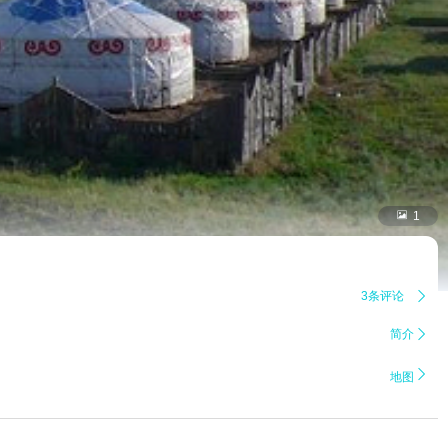

1
3条评论

简介


地图