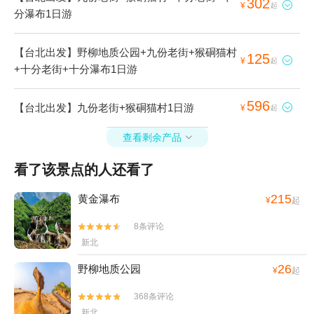
302

¥
起
分瀑布1日游
【台北出发】野柳地质公园+九份老街+猴硐猫村
125

¥
起
+十分老街+十分瀑布1日游
596
【台北出发】九份老街+猴硐猫村1日游

¥
起
查看剩余产品

看了该景点的人还看了
215
黄金瀑布
¥
起
8条评论


新北
26
野柳地质公园
¥
起
368条评论


新北