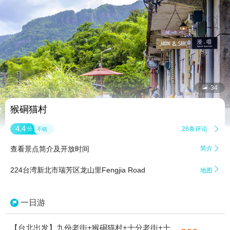


34
猴硐猫村
4.4
26条评论

分
不错
查看景点简介及开放时间
简介


224台湾新北市瑞芳区龙山里Fengjia Road
地图
一日游
【台北出发】九份老街+猴硐猫村+十分老街+十