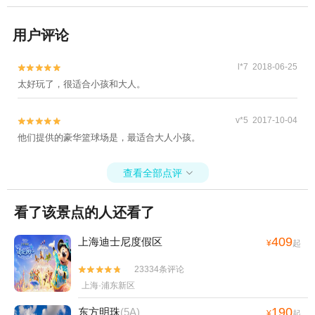
用户评论
l*7 2018-06-25


太好玩了，很适合小孩和大人。
v*5 2017-10-04


他们提供的豪华篮球场是，最适合大人小孩。
查看全部点评

看了该景点的人还看了
409
上海迪士尼度假区
¥
起
23334条评论


上海·浦东新区
190
东方明珠
(5A)
¥
起