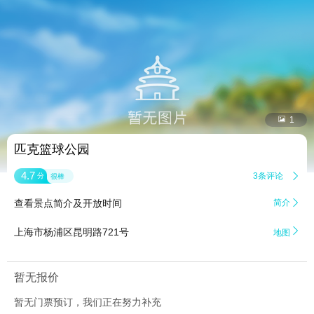


1
匹克篮球公园
4.7
3条评论

分
很棒
查看景点简介及开放时间
简介


上海市杨浦区昆明路721号
地图
暂无报价
暂无门票预订，我们正在努力补充