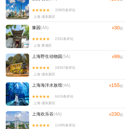
33905条评论


上海·浦东新区
30
豫园
(4A)
¥
起
2332条评论


上海·黄浦区
99
上海野生动物园
(5A)
¥
起
18347条评论


上海·浦东新区
155
上海海洋水族馆
(4A)
¥
起
6416条评论


上海·浦东新区
230
上海欢乐谷
(4A)
¥
起
11495条评论

