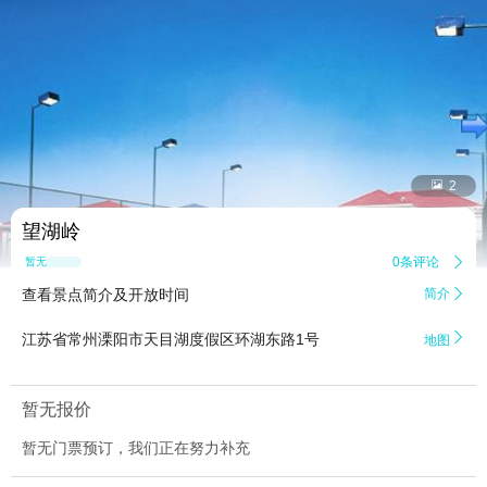


2
望湖岭
0条评论

暂无点评
查看景点简介及开放时间
简介


江苏省常州溧阳市天目湖度假区环湖东路1号
地图
暂无报价
暂无门票预订，我们正在努力补充