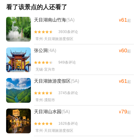
看了该景点的人还看了
61
天目湖南山竹海
(5A)
¥
起
3930条评论


常州·天目湖旅游度假区
60
张公洞
(4A)
¥
起
949条评论


无锡·宜兴市
61
天目湖旅游度假区
(5A)
¥
起
3745条评论


常州·溧阳市
79
天目湖山水园
(5A)
¥
起
1626条评论


常州·天目湖旅游度假区