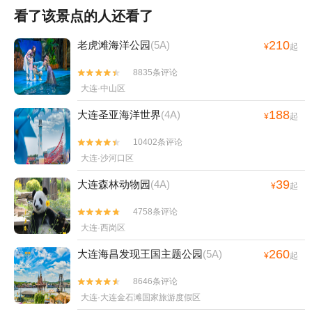
看了该景点的人还看了
210
老虎滩海洋公园
(5A)
¥
起
8835条评论


大连·中山区
188
大连圣亚海洋世界
(4A)
¥
起
10402条评论


大连·沙河口区
39
大连森林动物园
(4A)
¥
起
4758条评论


大连·西岗区
260
大连海昌发现王国主题公园
(5A)
¥
起
8646条评论


大连·大连金石滩国家旅游度假区