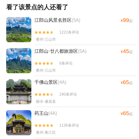
看了该景点的人还看了
99
江郎山风景名胜区
(5A)
¥
起
1222条评论


衢州·江山市
45
江郎山·廿八都旅游区
(5A)
¥
起
0条评论


衢州·江山市
65
千佛山景区
(4A)
¥
起
190条评论


丽水·遂昌县
65
药王山
(4A)
¥
起
1136条评论


衢州·衢江区