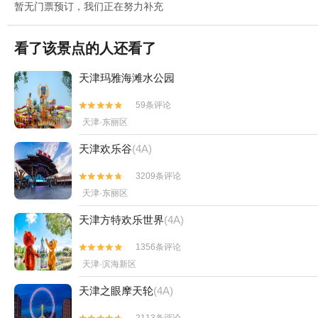
暂无门票预订，我们正在努力补充
看了该景点的人还看了
天津玛雅海滩水公园
59条评论


天津·东丽区
天津欢乐谷
(4A)
3209条评论


天津·东丽区
天津方特欢乐世界
(4A)
1356条评论


天津·滨海新区
天津之眼摩天轮
(4A)