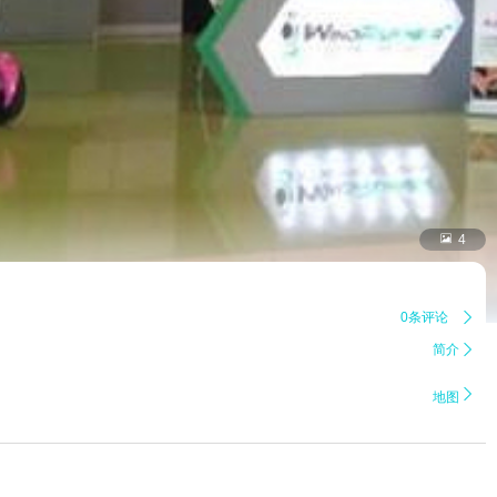

4
0条评论

简介


地图